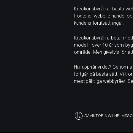
Kreationsbyrån är bästa we
frontend, webb, e-handel och
kundens förutsättningar.
Kreationsbyrån arbetar med 
modell i över 10 år som by
område. Men givetvis för att
Hur uppnår vi det? Genom at
fortgår på bästa sätt. Vi tr
mest pålitliga webbyråer. Se
AV
VIKTORIA WILHELMSSO