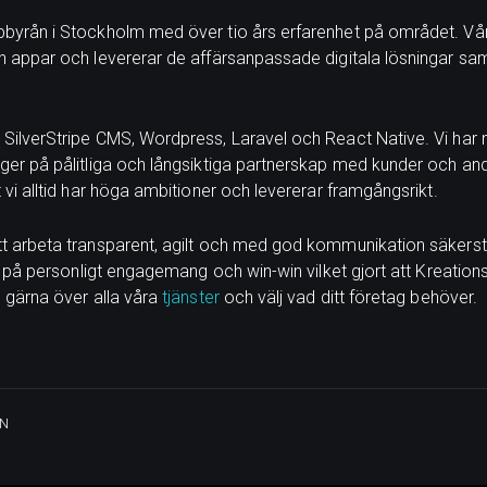
bbyrån i Stockholm med över tio års erfarenhet på området. V
 appar och levererar de affärsanpassade digitala lösningar samt
SilverStripe CMS, Wordpress, Laravel och React Native. Vi har
gger på pålitliga och långsiktiga partnerskap med kunder och 
 vi alltid har höga ambitioner och levererar framgångsrikt.
t arbeta transparent, agilt och med god kommunikation säkerstä
or på personligt engagemang och win-win vilket gjort att Kreatio
 gärna över alla våra
tjänster
och välj vad ditt företag behöver.
N