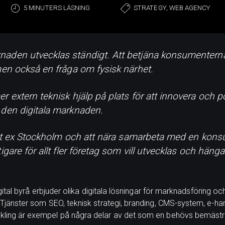
5 MINUTERS LÄSNING
STRATEGY, WEB AGENCY
aden utvecklas ständigt. Att betjäna konsumenterna p
men också en fråga om fysisk närhet.
r extern teknisk hjälp på plats för att innovera och p
 den digitala marknaden.
 i t ex Stockholm och att nära samarbeta med en konsul
igare för allt fler företag som vill utvecklas och hänga 
gital byrå erbjuder olika digitala lösningar för marknadsföring o
Tjänster som SEO, teknisk strategi, branding, CMS-system, e-ha
ling är exempel på några delar av det som en behövs bemäst