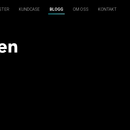
STER
KUNDCASE
BLOGG
OM OSS
KONTAKT
 en