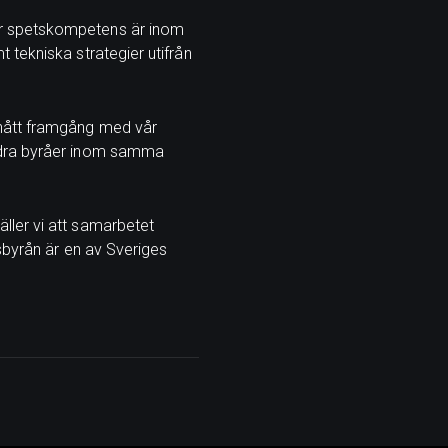
år spetskompetens är inom
 tekniska strategier utifrån
 nått framgång med vår
andra byråer inom samma
ller vi att samarbetet
nsbyrån är en av Sveriges