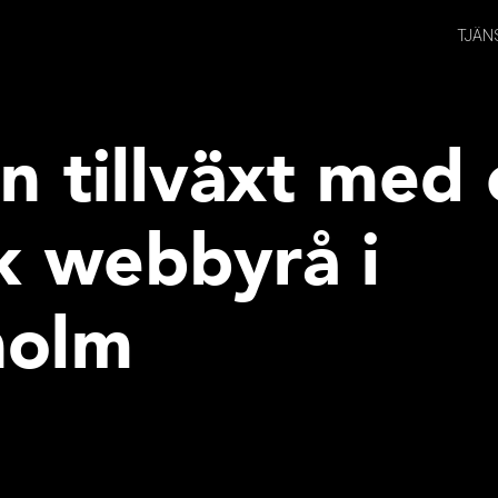
TJÄN
n tillväxt med
k webbyrå i
holm