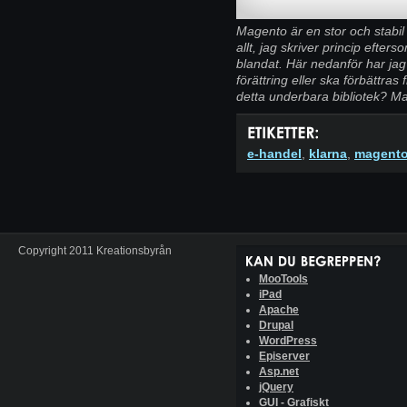
Magento är en stor och stabil
allt, jag skriver princip efter
blandat. Här nedanför har jag
förättring eller ska förbättra
detta underbara bibliotek? Ma
e-handel
,
klarna
,
magent
Copyright 2011 Kreationsbyrån
MooTools
iPad
Apache
Drupal
WordPress
Episerver
Asp.net
jQuery
GUI - Grafiskt