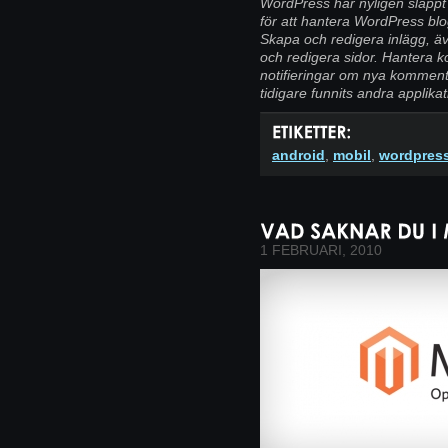
WordPress har nyligen släppt e
för att hantera WordPress blo
Skapa och redigera inlägg, äve
och redigera sidor. Hantera
notifieringar om nya kommenta
tidigare funnits andra applikat
android
,
mobil
,
wordpres
1 FEBRUARI, 2010