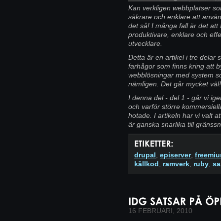
Kan verkligen webbplatser so
säkrare och enklare att använ
det så! I många fall är det at
produktivare, enklare och effe
utvecklare.
Detta är en artikel i tre dela
farhågor som finns kring att 
webblösningar med system so
nämligen. Det går mycket väl!
I denna del - del 1 - går vi 
och varför större kommersiel
hotade. I artikeln har vi valt 
är ganska snarlika till gränssn
drupal
,
episerver
,
freemi
källkod
,
ramverk
,
ruby
,
sa
16 FEBRUARI, 2010