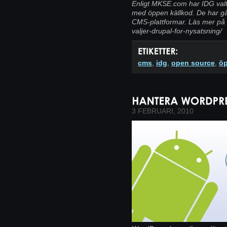
Enligt MKSE.com har IDG valt
med öppen källkod. De har gå
CMS-plattformar. Läs mer på
valjer-drupal-for-nysatsning/
cms
,
idg
,
open source
,
öp
3 FEBRUARI, 2010