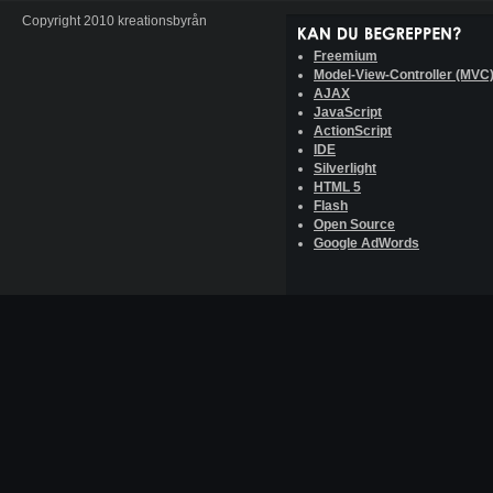
Copyright 2010 kreationsbyrån
Freemium
Model-View-Controller (MVC
AJAX
JavaScript
ActionScript
IDE
Silverlight
HTML 5
Flash
Open Source
Google AdWords