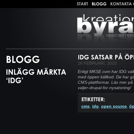
WEBBYRÅ I ST
16 FEBRUARI, 2010
Enligt MKSE.com har IDG valt
med öppen källkod. De har gå
CMS-plattformar. Läs mer på
valjer-drupal-for-nysatsning/
cms
,
idg
,
open source
,
öp