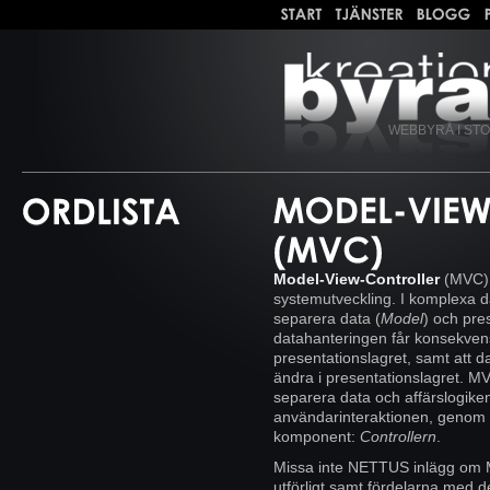
WEBBYRÅ I ST
Model-View-Controller
(MVC) 
systemutveckling. I komplexa da
separera data (
Model
) och pre
datahanteringen får konsekvens
presentationslagret, samt att 
ändra i presentationslagret. M
separera data och affärslogike
användarinteraktionen, genom 
komponent:
Controllern
.
Missa inte NETTUS inlägg om 
utförligt samt fördelarna med d