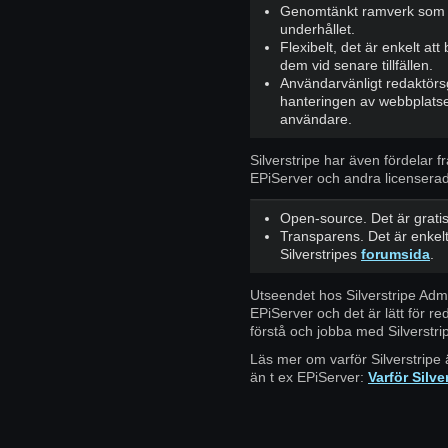
Genomtänkt ramverk som u
underhållet.
Flexibelt, det är enkelt at
dem vid senare tillfällen.
Användarvänligt redaktörs
hanteringen av webbplatse
användare.
Silverstripe har även fördelar 
EPiServer och andra licenser
Open-source. Det är gratis.
Transparens. Det är enkelt 
Silverstripes
forumsida
.
Utseendet hos Silverstripe Ad
EPiServer och det är lätt för r
förstå och jobba med Silverstri
Läs mer om varför Silverstripe 
än t ex EPiServer:
Varför Silve