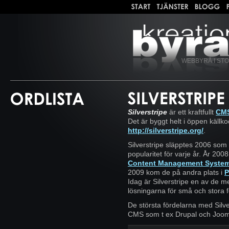
WEBBYRÅ I ST
Silverstripe
är ett kraftfullt
CM
Det är byggt helt i öppen källkod
http://silverstripe.org/
.
Silverstripe släpptes 2006 som
popularitet för varje år. År 20
Content Management Syste
2009 kom de på andra plats i
P
Idag är Silverstripe en av de 
lösningarna för små och stora f
De största fördelarna med Silve
CMS som t ex Drupal och Joom