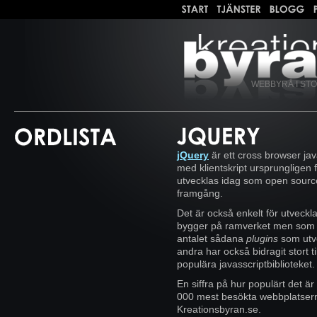
WEBBYRÅ I ST
jQuery
är ett cross browser java
med klientskript ursprungligen
utvecklas idag som open source 
framgång.
Det är också enkelt för utveckl
bygger på ramverket men som lö
antalet sådana
plugins
som utve
andra har också bidragit stort ti
populära javasscriptbiblioteket.
En siffra på hur populärt det ä
000 mest besökta webbplatser
Kreationsbyran.se.