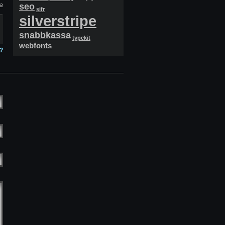
ia
seo
sifr
silverstripe
snabbkassa
typekit
webfonts
?