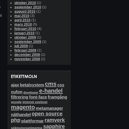
oktober 2010
(1)
n
september 2010
(1)
augusti 2010
(1)
mt
maj 2010
(3)
april 2010
(1)
mars 2010
(5)
februari 2010
(4)
januari 2010
(1)
oktober 2009
(1)
september 2009
(1)
juli 2009
(1)
februari 2009
(1)
december 2008
(1)
november 2008
(1)
cms
ajax
betalsystem
css
e-handel
cufon
developer
filtrering
font-face
framgång
google
internet explorer
magento
metamanager
open source
näthandel
php
ramverk
plattformar
sapphire
sökmotoroptimering