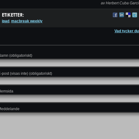
av Herbert Cuba Garc
ipad
,
macbreak weekly
Vad tycker du
amn (obligatoriskt)
-post (visas inte) (obligatoriskt)
Hemsida
Meddelande