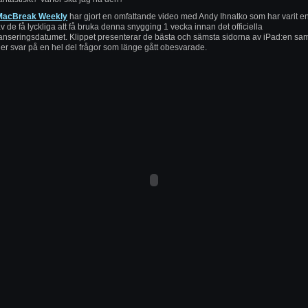
MacBreak Weekly
har gjort en omfattande video med Andy Ihnatko som har varit e
v de få lyckliga att få bruka denna snygging 1 vecka innan det officiella
anseringsdatumet. Klippet presenterar de bästa och sämsta sidorna av iPad:en sa
er svar på en hel del frågor som länge gått obesvarade.