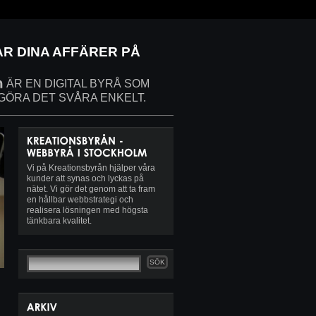
AR DINA AFFÄRER PÅ
ÄR EN DIGITAL BYRÅ SOM
 GÖRA DET SVÅRA ENKELT.
Vi på Kreationsbyrån hjälper våra
kunder att synas och lyckas på
nätet. Vi gör det genom att ta fram
en hållbar webbstrategi och
realisera lösningen med högsta
tänkbara kvalitet.