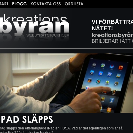
VI FÖRBÄTTR
NÄTET!
WEBBYRÅ I STOCKHOLM
BRILJERAR I ATT
dag släpps den efterlängtade iPad:en i USA. Vad är det egentligen som är så
antastiskt? Varför ska jag ha den?