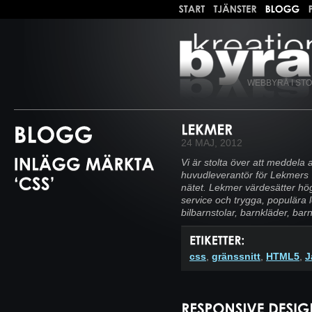
WEBBYRÅ I ST
24 MAJ, 2012
Vi är stolta över att meddela
huvudleverantör för Lekmers 
nätet. Lekmer värdesätter hög
service och trygga, populära 
bilbarnstolar, barnkläder, barn
css
,
gränssnitt
,
HTML5
,
J