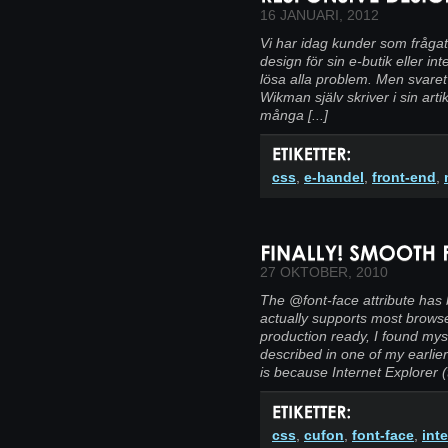
16 JANUARI, 2012
Vi har idag kunder som fråga
design för sin e-butik eller in
lösa alla problem. Men svaret 
Wikman själv skriver i sin art
många [...]
css
,
e-handel
,
front-end
,
27 OKTOBER, 2010
The @font-face attribute has 
actually supports most brows
production ready, I found mys
described in one of my earlie
is because Internet Explorer (
css
,
cufon
,
font-face
,
int