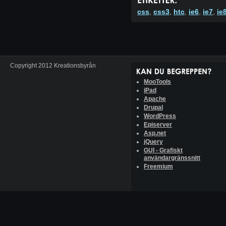
css
,
css3
,
htc
,
ie6
,
ie7
,
ie
Copyright 2012 Kreationsbyrån
MooTools
iPad
Apache
Drupal
WordPress
Episerver
Asp.net
jQuery
GUI - Grafiskt
användargränssnitt
Freemium