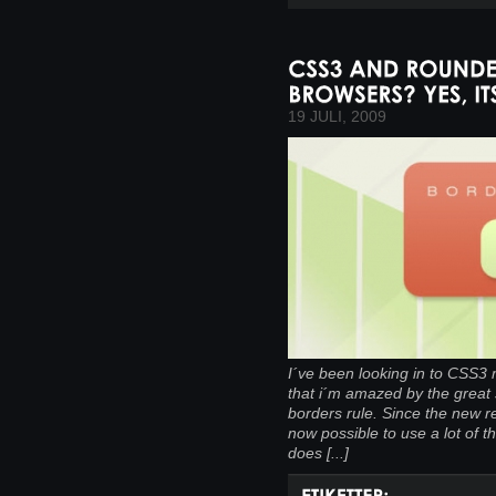
19 JULI, 2009
I´ve been looking in to CSS3 
that i´m amazed by the great s
borders rule. Since the new r
now possible to use a lot of t
does [...]