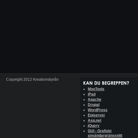
Copyright 2012 Kreationsbyrån
MooTools
iPad
Apache
Drupal
WordPress
Episerver
Asp.net
jQuery
GUI - Grafiskt
användargränssnitt