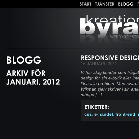
WEBBYRÅ I ST
16 JANUARI, 2012
Vi har idag kunder som fråga
design för sin e-butik eller in
lösa alla problem. Men svaret 
Wikman själv skriver i sin art
många [...]
css
,
e-handel
,
front-end
,