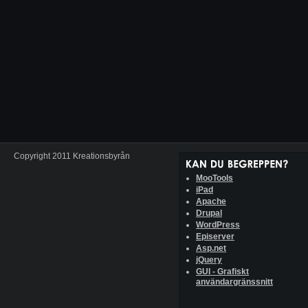
Copyright 2011 Kreationsbyrån
MooTools
iPad
Apache
Drupal
WordPress
Episerver
Asp.net
jQuery
GUI - Grafiskt
användargränssnitt