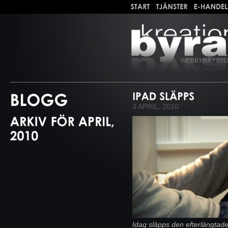
WEBBYRÅ I ST
3 APRIL, 2010
Idag släpps den efterlängtad