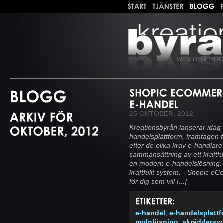
WEBBYRÅ I ST
25 OKTOBER, 2012
Kreationsbyrån lanserar idag
handelsplattform, framtagen f
efter de olika krav e-handlar
sammansättning av ett kraftf
en modern e-handelslösning. 
kraftfullt system. - Shopic 
för dig som vill [...]
e-handel
,
e-handelsplatt
molnlösning
,
skräddarsy