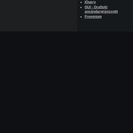
jQuery
GUI - Grafiskt
användargränssnitt
Freemium