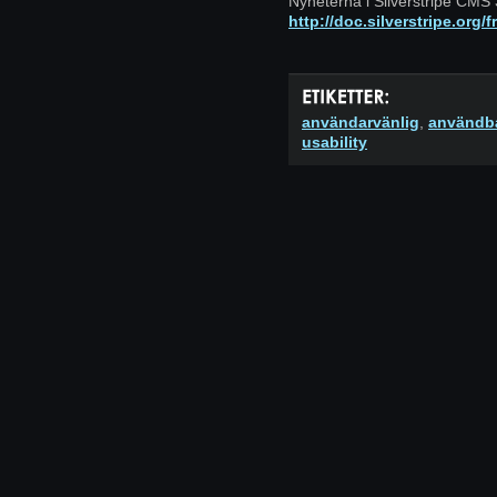
Nyheterna i Silverstripe CMS 
http://doc.silverstripe.org
användarvänlig
,
användb
usability