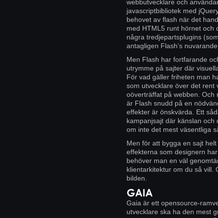
webbutvecklare och användare.
javascriptbibliotek med jQuer
behovet av flash när det han
med HTML5 runt hörnet och de
några tredjepartsplugins (so
antagligen Flash’s nuvarande
Men Flash har fortfarande oc
utrymme på sajter där visuella
För vad gäller friheten man 
som utvecklare över det rent v
oöverträffat på webben. Och
är Flash snudd på en nödvändi
effekter är önskvärda. Ett såd
kampanjsajt där känslan och d
om inte det mest väsentliga så 
Men för att bygga en sajt helt
effekterna som designern har 
behöver man en väl genomtänkt
klientarkitektur om du så vill
bilden.
Gaia är ett opensource-ramverk
utvecklare ska ha den mest g