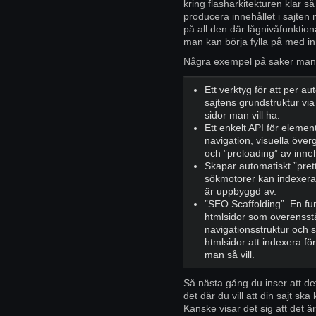
kring flasharkitekturen klar s
producera innehållet i sajten
på all den där lågnivåfunktio
man kan börja fylla på med in
Några exempel på saker man 
Ett verktyg för att per a
sajtens grundstruktur vi
sidor man vill ha.
Ett enkelt API för elemen
navigation, visuella över
och ”preloading” av inneh
Skapar automatiskt ”pretty
sökmotorer kan indexera 
är uppbyggd av.
”SEO Scaffolding”. En fu
htmlsidor som överenss
navigationsstruktur och s
htmlsidor att indexera fö
man så vill.
Så nästa gång du inser att det
det där du vill att din sajt sk
Kanske visar det sig att det ä