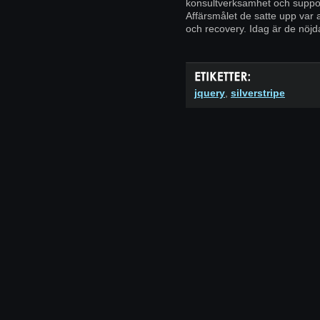
konsultverksamhet och suppor
Affärsmålet de satte upp var a
och recovery. Idag är de nöjd
jquery
,
silverstripe