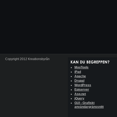
Copyright 2012 Kreationsbyrån
MooTools
iPad
Apache
Drupal
WordPress
Episerver
Asp.net
jQuery
GUI - Grafiskt
användargränssnitt