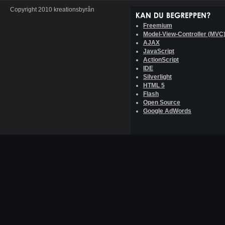
Copyright 2010 kreationsbyrån
Freemium
Model-View-Controller (MVC
AJAX
JavaScript
ActionScript
IDE
Silverlight
HTML 5
Flash
Open Source
Google AdWords