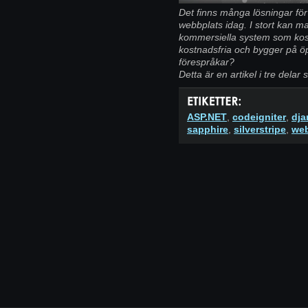
Det finns många lösningar för
webbplats idag. I stort kan ma
kommersiella system som kos
kostnadsfria och bygger på öpp
förespråkar?
Detta är en artikel i tre delar s
ASP.NET
,
codeigniter
,
dja
sapphire
,
silverstripe
,
we