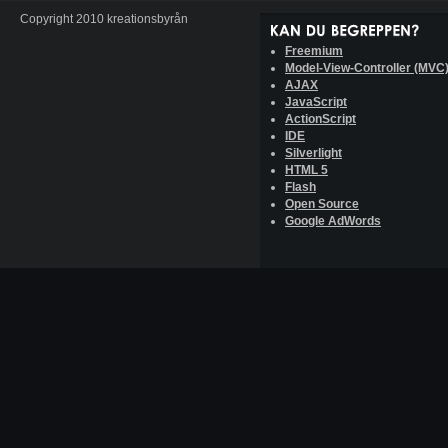
Copyright 2010 kreationsbyrån
Freemium
Model-View-Controller (MVC
AJAX
JavaScript
ActionScript
IDE
Silverlight
HTML 5
Flash
Open Source
Google AdWords