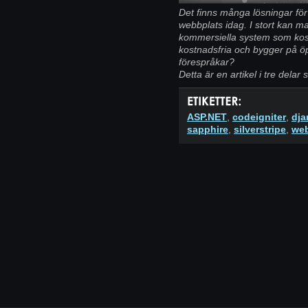
Det finns många lösningar för
webbplats idag. I stort kan ma
kommersiella system som kos
kostnadsfria och bygger på öpp
förespråkar?
Detta är en artikel i tre delar s
ASP.NET
,
codeigniter
,
dja
sapphire
,
silverstripe
,
we